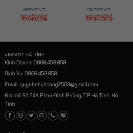
VINFAST VF7
VINFAST VF5
799,000,000
₫
529,000,000
₫
Giá
Giá
Giá
Giá
767,040,000
₫
507,840,000
₫
gốc
hiện
gốc
hiện
là:
tại
là:
tại
799,000,000₫.
là:
529,000,000₫.
là:
767,040,000₫.
507,840,0
VINFAST HÀ TĨNH
Kinh Doanh: 0968.459.858
Dịch Vụ: 0968.459.858
Email: quynhnhuhoang2503@gmail.com
Địa chỉ: Số 24A Phan Đình Phùng, TP Hà Tĩnh, Hà
Tĩnh