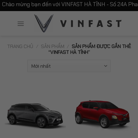
Chuyển
Chào mừng bạn đến với VINFAST HÀ TĨNH - Số 24A Phan 
đến
nội
dung
TRANG CHỦ
/
SẢN PHẨM
/
SẢN PHẨM ĐƯỢC GẮN THẺ
“VINFAST HÀ TĨNH”