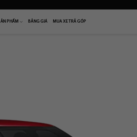
SẢN PHẨM
BẢNG GIÁ
MUA XE TRẢ GÓP