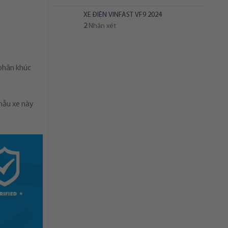
XE
2024
ĐIỆN
XE ĐIỆN VINFAST VF9 2024
VINFAST
2
Nhận xét
VF5
2024
 phân khúc
mẫu xe này