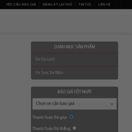
YÊU CẦU BÁO GIÁ
ĐĂNG KÝ LÁI THỬ
TIN TỨC
LIÊN HỆ
DANH MỤC SẢN PHẨM
Xe Du Lịch
Xe Suv, Xe Mpv
BÁO GIÁ TỐT NHẤT
Thanh Toán Trả góp
Thanh Toán Trả thẳng