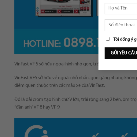
Tôi đồng ý g
VinFast VF 5 sở hữu ngoại hình nhỏ gọn, trẻ trung
VinFast VF5 sở hữu vẻ ngoài nhỏ nhắn, gọn gàng nhưng không 
điểm quen thuộc trên các mẫu xe của VinFast.
Đó là dải crom tạo hình chữ V lớn, trải rộng sang 2 bên, ôm 
“đàn anh” VF 8 hay VF 9.