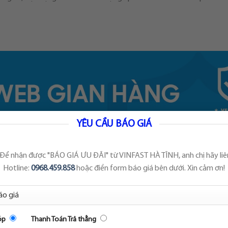
YÊU CẦU BÁO GIÁ
 Để nhận được "BÁO GIÁ ƯU ĐÃI" từ VINFAST HÀ TĨNH, anh chị hãy li
Hotline:
0968.459.858
hoặc điền form báo giá bên dưới. Xin cảm ơn!
óp
Thanh Toán Trả thẳng