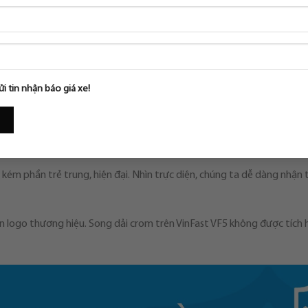
ửi tin nhận báo giá xe!
kém phần trẻ trung, hiện đại. Nhìn trực diện, chúng ta dễ dàng nhận
trọn logo thương hiệu. Song dải crom trên VinFast VF5 không được tíc