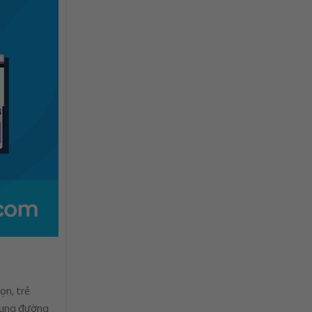
ọn, trẻ
 cung đường