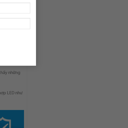
 thấy những
h hợp LED như