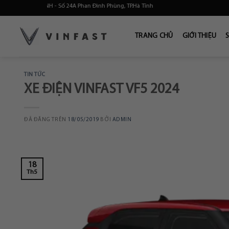
Chuyển
- Số 24A Phan Đình Phùng, TP.Hà Tĩnh
đến
nội
TRANG CHỦ
GIỚI THIỆU
dung
TIN TỨC
XE ĐIỆN VINFAST VF5 2024
ĐÃ ĐĂNG TRÊN
18/05/2019
BỞI
ADMIN
18
Th5