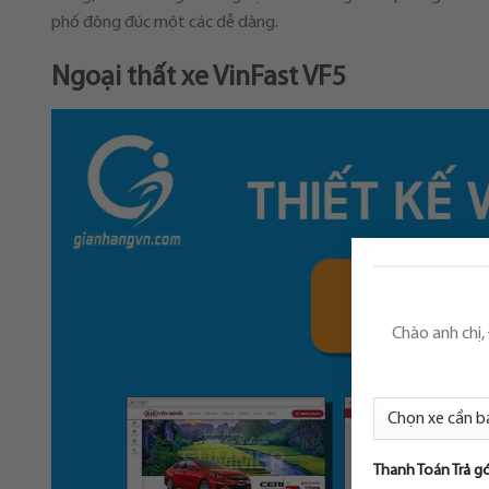
phố đông đúc một các dễ dàng.
Ngoại thất xe VinFast VF5
Chào anh chị,
Thanh Toán Trả g