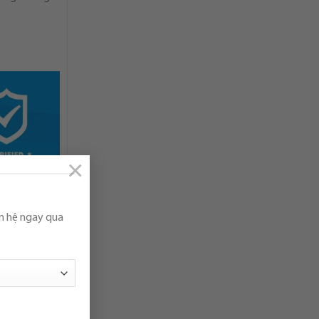
×
ên hệ ngay qua