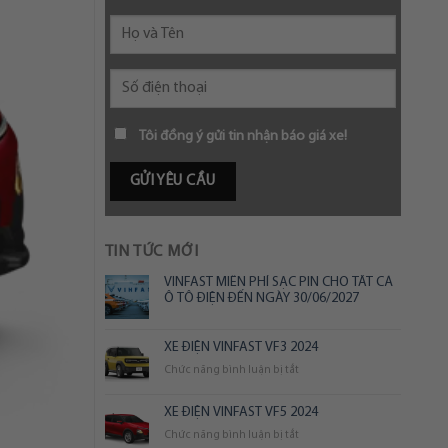
Tôi đồng ý gửi tin nhận báo giá xe!
TIN TỨC MỚI
VINFAST MIỄN PHÍ SẠC PIN CHO TẤT CẢ
Ô TÔ ĐIỆN ĐẾN NGÀY 30/06/2027
XE ĐIỆN VINFAST VF3 2024
ở
Chức năng bình luận bị tắt
XE
ĐIỆN
XE ĐIỆN VINFAST VF5 2024
VINFAST
ở
Chức năng bình luận bị tắt
VF3